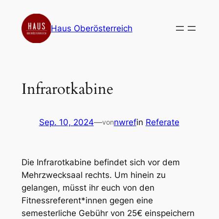
Zum
Inhalt
Haus Oberösterreich
springen
Infrarotkabine
Sep. 10, 2024
—
nwref
in
Referate
von
Die Infrarotkabine befindet sich vor dem
Mehrzwecksaal rechts. Um hinein zu
gelangen, müsst ihr euch von den
Fitnessreferent*innen gegen eine
semesterliche Gebühr von 25€ einspeichern